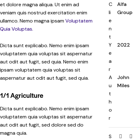
C
Alfa
et dolore magna aliqua. Ut enim ad
li
Group
veniam quis nostrud exercitation enim
e
ullamco. Nemo magna ipsam
Voluptatem
n
Quia Voluptas.
t
Y
2022
Dicta sunt explicabo. Nemo enim ipsam
e
voluptatem quia voluptas sit aspernatur
a
aut odit aut fugit, sed quia. Nemo enim
r
ipsam voluptatem quia voluptas sit
A
John
aspernatur aut odit aut fugit, sed quia.
u
Miles
t
1/1 Agriculture
h
Dicta sunt explicabo. Nemo enim ipsam
o
voluptatem quia voluptas sit aspernatur
r
aut odit aut fugit, sed dolore sed do
magna quia.
S